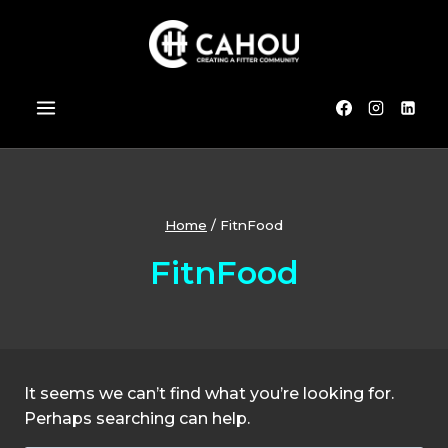
Skip
to
content
Home
/
FitnFood
FitnFood
It seems we can’t find what you’re looking for.
Perhaps searching can help.