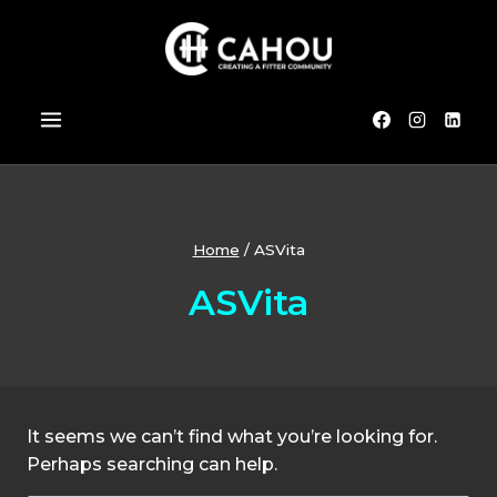
Skip
to
content
Home
/
ASVita
ASVita
It seems we can’t find what you’re looking for.
Perhaps searching can help.