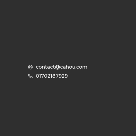
contact@cahou.com
01702187929