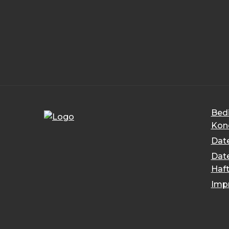
Bed
Kon
Dat
Date
Haf
Imp